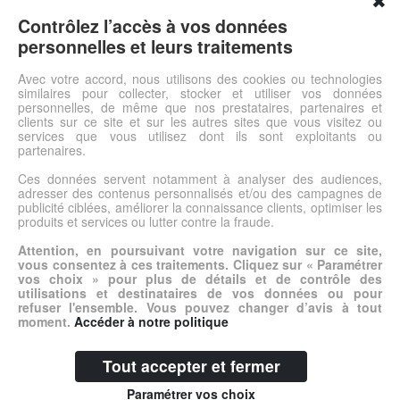
✖
Jean stretch grande taille. Noir. Maxfort. Jean stretch noir
grande taille. Fermeture zippée. 3 poches avant, 2 poches
Contrôlez l’accès à vos données
arrières. Surpiqûres fines et discrètes. Très bonnes
personnelles et leurs traitements
finitions.Coupe classique et confortable. Composition : 78%
Coton, 20% Nylon, 2% Elasthanne. En savoir plus sur les
Avec votre accord, nous utilisons des cookies ou technologies
similaires pour collecter, stocker et utiliser vos données
vêtements Maxfort.
personnelles, de même que nos prestataires, partenaires et
clients sur ce site et sur les autres sites que vous visitez ou
services que vous utilisez dont ils sont exploitants ou
Voir l'offre
partenaires.
Ces données servent notamment à analyser des audiences,
adresser des contenus personnalisés et/ou des campagnes de
© DSh0p 2026 -
Accueil
-
Mentions légales
publicité ciblées, améliorer la connaissance clients, optimiser les
produits et services ou lutter contre la fraude.
Attention, en poursuivant votre navigation sur ce site,
vous consentez à ces traitements. Cliquez sur « Paramétrer
vos choix » pour plus de détails et de contrôle des
utilisations et destinataires de vos données ou pour
refuser l'ensemble. Vous pouvez changer d’avis à tout
moment.
Accéder à notre politique
Tout accepter et fermer
Paramétrer vos choix