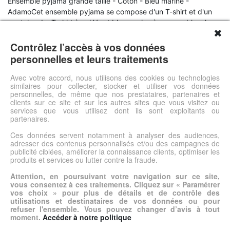
Ensemble pyjama grande taille - Coton - Bleu marine -
AdamoCet ensemble pyjama se compose d'un T-shirt et d'un
pantalon. Le T-shirt à col V est bleu marine à rayures blanches
✖
et possède une poche poitrine.Composition : 100%
CotonEntretien : Lavage en machine à 30°La marque : Adamo
Contrôlez l’accès à vos données
est une marque spécialisée dans les sous-vêtements grande
personnelles et leurs traitements
taille pour homme. Depuis 2001, la marque s'efforce de
proposer des produits de qualité. Boxers, caleçons, slips et
Avec votre accord, nous utilisons des cookies ou technologies
similaires pour collecter, stocker et utiliser vos données
pyjamas sont disponibles jusqu'au 10XL.
personnelles, de même que nos prestataires, partenaires et
clients sur ce site et sur les autres sites que vous visitez ou
services que vous utilisez dont ils sont exploitants ou
Voir l'offre
partenaires.
Ces données servent notamment à analyser des audiences,
adresser des contenus personnalisés et/ou des campagnes de
© DSh0p 2026 -
Accueil
-
Mentions légales
publicité ciblées, améliorer la connaissance clients, optimiser les
produits et services ou lutter contre la fraude.
Attention, en poursuivant votre navigation sur ce site,
vous consentez à ces traitements. Cliquez sur « Paramétrer
vos choix » pour plus de détails et de contrôle des
utilisations et destinataires de vos données ou pour
refuser l'ensemble. Vous pouvez changer d’avis à tout
moment.
Accéder à notre politique