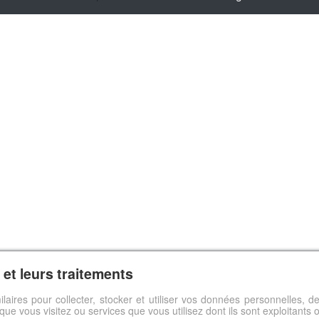
et leurs traitements
ilaires pour collecter, stocker et utiliser vos données personnelles,
s que vous visitez ou services que vous utilisez dont ils sont exploitants 