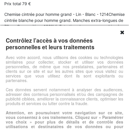
Prix total 79 €
Chemise cintrée pour homme grand - Lin - Blanc - 1214Chemise
cintrée blanche pour homme grand. Manches extra-longues de
72 cm.Composition : 100% linEntretien : Lavage en machine à
✖
40° La marque : La marque 1214 est une marque française
offrant une ligne moderne, jeune et fantaisie. Dans un style plus
Contrôlez l’accès à vos données
casual, la marque propose principalement des pantalons chinos
personnelles et leurs traitements
et des chemises. Confortables et conçus dans des matières de
qualité, les produits de la marque 1214 sont d'un très bon
Avec votre accord, nous utilisons des cookies ou technologies
similaires pour collecter, stocker et utiliser vos données
rapport qualité/prix.
personnelles, de même que nos prestataires, partenaires et
clients sur ce site et sur les autres sites que vous visitez ou
services que vous utilisez dont ils sont exploitants ou
Voir l'offre
partenaires.
Ces données servent notamment à analyser des audiences,
adresser des contenus personnalisés et/ou des campagnes de
© DSh0p 2026 -
Accueil
-
Mentions légales
publicité ciblées, améliorer la connaissance clients, optimiser les
produits et services ou lutter contre la fraude.
Attention, en poursuivant votre navigation sur ce site,
vous consentez à ces traitements. Cliquez sur « Paramétrer
vos choix » pour plus de détails et de contrôle des
utilisations et destinataires de vos données ou pour