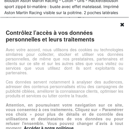
Blouson Aston Martin Racing - Coton - Gris - HackettBlouson
sport zippé bi-matière : buste avec effet matelassé. Imprimé
Aston Martin Racing visible sur la poitrine. 2 poches latérales
zippées, pratiques pour y mettre des effets personnels.
✖
Imprimé hackett dans le haut du dos. Composition : Buste
avant : 100% polyester Manches et dos : 95% coton et 5%
Contrôlez l’accès à vos données
élasthanneEntretien : Lavage en machine à 30°La marque : Les
personnelles et leurs traitements
collections de la marque Hackett représentent le prêt-à-porter
britannique pour hommes. Les coupes sont impeccables et le
Avec votre accord, nous utilisons des cookies ou technologies
similaires pour collecter, stocker et utiliser vos données
style de la marque renvoie une image casual haut de gamme.
personnelles, de même que nos prestataires, partenaires et
clients sur ce site et sur les autres sites que vous visitez ou
services que vous utilisez dont ils sont exploitants ou
Voir l'offre
partenaires.
Ces données servent notamment à analyser des audiences,
adresser des contenus personnalisés et/ou des campagnes de
© DSh0p 2026 -
Accueil
-
Mentions légales
publicité ciblées, améliorer la connaissance clients, optimiser les
produits et services ou lutter contre la fraude.
Attention, en poursuivant votre navigation sur ce site,
vous consentez à ces traitements. Cliquez sur « Paramétrer
vos choix » pour plus de détails et de contrôle des
utilisations et destinataires de vos données ou pour
refuser l'ensemble. Vous pouvez changer d’avis à tout
moment.
Accéder à notre politique