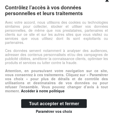
✖
Jean Stretch bleu, coupe confort, grande taille. MAXFORT.
Coupe confort. 5 poches. Toile coton denim légèrement stretch
Contrôlez l’accès à vos données
pour garantir plus de confort au quotidien. Large passants pour
personnelles et leurs traitements
ceinture. 5 poches. Braguette zippé. Surpiqûres fines et
discrètes. Très bonnes finitions.En savoir plus sur les vêtements
Avec votre accord, nous utilisons des cookies ou technologies
similaires pour collecter, stocker et utiliser vos données
Maxfort.
personnelles, de même que nos prestataires, partenaires et
clients sur ce site et sur les autres sites que vous visitez ou
services que vous utilisez dont ils sont exploitants ou
Voir l'offre
partenaires.
Ces données servent notamment à analyser des audiences,
adresser des contenus personnalisés et/ou des campagnes de
© DSh0p 2026 -
Accueil
-
Mentions légales
publicité ciblées, améliorer la connaissance clients, optimiser les
produits et services ou lutter contre la fraude.
Attention, en poursuivant votre navigation sur ce site,
vous consentez à ces traitements. Cliquez sur « Paramétrer
vos choix » pour plus de détails et de contrôle des
utilisations et destinataires de vos données ou pour
refuser l'ensemble. Vous pouvez changer d’avis à tout
moment.
Accéder à notre politique
Tout accepter et fermer
Paramétrer vos choix