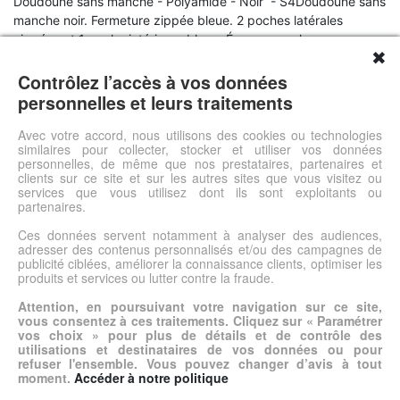
Doudoune sans manche - Polyamide - Noir - S4Doudoune sans
manche noir. Fermeture zippée bleue. 2 poches latérales
zippées et 1 poche intérieure bleue. Écusson sur la
✖
poitrine. Composition : 100 % Polyamide Entretien : Lavage en
machine à 30° La marque : S4 propose un très large choix de
Contrôlez l’accès à vos données
manteaux, vestes, parkas ou doudounes. Disponibles en tailles
personnelles et leurs traitements
adaptés aux hommes forts ainsi qu'aux homme grands, les
produits de cette marque vous deviendront très vite
Avec votre accord, nous utilisons des cookies ou technologies
similaires pour collecter, stocker et utiliser vos données
indispensables.
personnelles, de même que nos prestataires, partenaires et
clients sur ce site et sur les autres sites que vous visitez ou
services que vous utilisez dont ils sont exploitants ou
Voir l'offre
partenaires.
Ces données servent notamment à analyser des audiences,
adresser des contenus personnalisés et/ou des campagnes de
© DSh0p 2026 -
Accueil
-
Mentions légales
publicité ciblées, améliorer la connaissance clients, optimiser les
produits et services ou lutter contre la fraude.
Attention, en poursuivant votre navigation sur ce site,
vous consentez à ces traitements. Cliquez sur « Paramétrer
vos choix » pour plus de détails et de contrôle des
utilisations et destinataires de vos données ou pour
refuser l'ensemble. Vous pouvez changer d’avis à tout
moment.
Accéder à notre politique