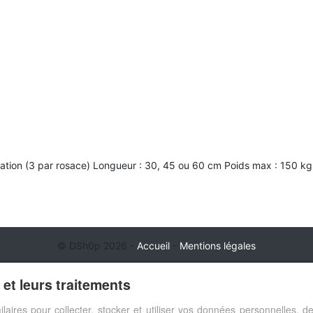
xation (3 par rosace) Longueur : 30, 45 ou 60 cm Poids max : 150 kg
© DSh0p 2026 -
Accueil
-
Mentions légales
et leurs traitements
ilaires pour collecter, stocker et utiliser vos données personnelles,