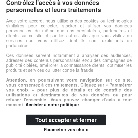
Idéal pour les tout-petits !Fermé L: 13,5 cm - l: 13,5 cm.Fermé
Contrôlez l’accès à vos données
L: 13,5 cm - l: 13,5 cm.
personnelles et leurs traitements
Avec votre accord, nous utilisons des cookies ou technologies
Voir l'offre
similaires pour collecter, stocker et utiliser vos données
personnelles, de même que nos prestataires, partenaires et
clients sur ce site et sur les autres sites que vous visitez ou
services que vous utilisez dont ils sont exploitants ou
© DSh0p 2026 -
Accueil
-
Mentions légales
partenaires.
Ces données servent notamment à analyser des audiences,
adresser des contenus personnalisés et/ou des campagnes de
publicité ciblées, améliorer la connaissance clients, optimiser les
produits et services ou lutter contre la fraude.
Attention, en poursuivant votre navigation sur ce site,
vous consentez à ces traitements. Cliquez sur « Paramétrer
vos choix » pour plus de détails et de contrôle des
utilisations et destinataires de vos données ou pour
refuser l'ensemble. Vous pouvez changer d’avis à tout
moment.
Accéder à notre politique
Tout accepter et fermer
Paramétrer vos choix