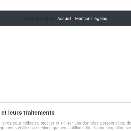
© DSh0p 2026 -
Accueil
-
Mentions légales
et leurs traitements
ilaires pour collecter, stocker et utiliser vos données personnelles,
s que vous visitez ou services que vous utilisez dont ils sont exploitants 