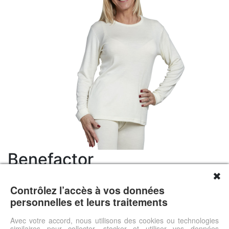
Benefactor
✖
78.80 €
Contrôlez l’accès à vos données
Livraison 0.00 €
personnelles et leurs traitements
Prix total 78.8 €
Régule la température corporelleEvacue la transpiration100%
Avec votre accord, nous utilisons des cookies ou technologies
similaires pour collecter, stocker et utiliser vos données