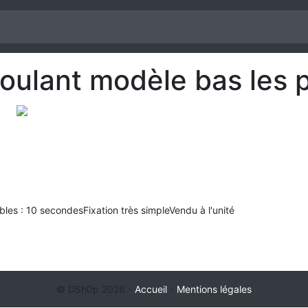
roulant modèle bas les p
bles : 10 secondesFixation très simpleVendu à l'unité
© DSh0p 2026 -
Accueil
-
Mentions légales