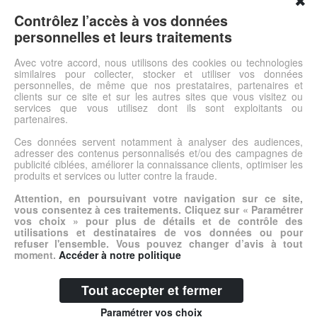
✖
Esprit traditionnelStables, solides et faciles à entretenir, nos
tables ont été spécialement étudiées pour les collectivités. Les
Contrôlez l’accès à vos données
matériaux, traitements et revêtements ont été choisis pour leur
personnelles et leurs traitements
grande tenue aux utilisations intensives. Choisissez selon vos
besoins : la matière, la forme et la taille du plateau, le coloris et
Avec votre accord, nous utilisons des cookies ou technologies
similaires pour collecter, stocker et utiliser vos données
la hauteur de pieds.
personnelles, de même que nos prestataires, partenaires et
clients sur ce site et sur les autres sites que vous visitez ou
services que vous utilisez dont ils sont exploitants ou
Voir l'offre
partenaires.
Ces données servent notamment à analyser des audiences,
adresser des contenus personnalisés et/ou des campagnes de
© DSh0p 2026 -
Accueil
-
Mentions légales
publicité ciblées, améliorer la connaissance clients, optimiser les
produits et services ou lutter contre la fraude.
Attention, en poursuivant votre navigation sur ce site,
vous consentez à ces traitements. Cliquez sur « Paramétrer
vos choix » pour plus de détails et de contrôle des
utilisations et destinataires de vos données ou pour
refuser l'ensemble. Vous pouvez changer d’avis à tout
moment.
Accéder à notre politique
Tout accepter et fermer
Paramétrer vos choix