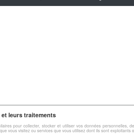
et leurs traitements
ilaires pour collecter, stocker et utiliser vos données personnelles,
s que vous visitez ou services que vous utilisez dont ils sont exploitants 