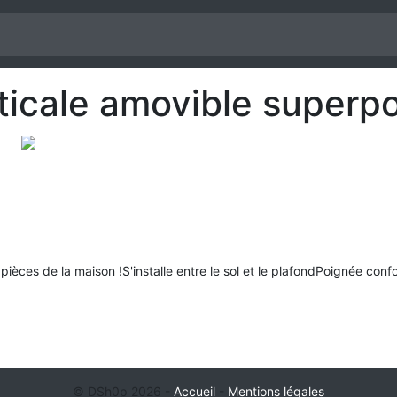
rticale amovible superp
pièces de la maison !S'installe entre le sol et le plafondPoignée conf
© DSh0p 2026 -
Accueil
-
Mentions légales