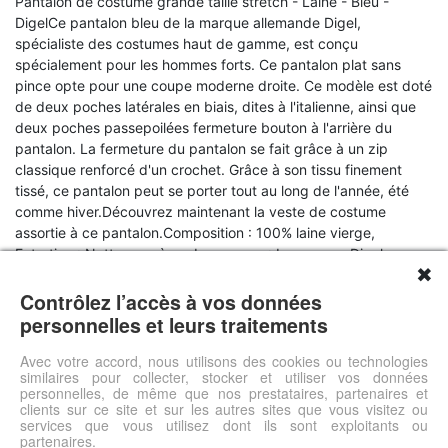
Pantalon de costume grande taille stretch - Laine - Bleu -
DigelCe pantalon bleu de la marque allemande Digel,
spécialiste des costumes haut de gamme, est conçu
spécialement pour les hommes forts. Ce pantalon plat sans
pince opte pour une coupe moderne droite. Ce modèle est doté
de deux poches latérales en biais, dites à l'italienne, ainsi que
deux poches passepoilées fermeture bouton à l'arrière du
pantalon. La fermeture du pantalon se fait grâce à un zip
classique renforcé d'un crochet. Grâce à son tissu finement
tissé, ce pantalon peut se porter tout au long de l'année, été
comme hiver.Découvrez maintenant la veste de costume
assortie à ce pantalon.Composition : 100% laine vierge,
Entretien : Nettoyage à secLa marque : La marque Digel
✖
propose des costumes modernes et élégants. Les tissus de
haute qualité (tissu pure laine – super 110S) et le savoir-faire
Contrôlez l’accès à vos données
allemand en font un partenaire de choix de Size-Factory pour
personnelles et leurs traitements
ses costumes destinés aux hommes grands et aux hommes
forts.Tous les pantalons de la marque Digel sont conçus pour
Avec votre accord, nous utilisons des cookies ou technologies
similaires pour collecter, stocker et utiliser vos données
être rétouchés facilement.
personnelles, de même que nos prestataires, partenaires et
clients sur ce site et sur les autres sites que vous visitez ou
services que vous utilisez dont ils sont exploitants ou
Voir l'offre
partenaires.