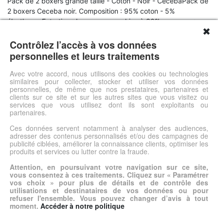
Pack de 2 boxers grande taille - Coton - Noir - CecebaPack de
2 boxers Ceceba noir. Composition : 95% coton - 5%
élasthanneEntretien : Lavage en machine à 30°La marque :
✖
Depuis 1893, la marque allemande Ceceba est l'un des
principaux fabricants de sous-vêtements et de pyjamas pour
Contrôlez l’accès à vos données
hommes. Elle s'attache tout particulièrement dans la conception
personnelles et leurs traitements
de ses produits, à utiliser des matériaux appropriés permettant
aux vêtements de s'adapter à toutes les morphologies pour
Avec votre accord, nous utilisons des cookies ou technologies
similaires pour collecter, stocker et utiliser vos données
plus de confort.
personnelles, de même que nos prestataires, partenaires et
clients sur ce site et sur les autres sites que vous visitez ou
services que vous utilisez dont ils sont exploitants ou
Voir l'offre
partenaires.
Ces données servent notamment à analyser des audiences,
adresser des contenus personnalisés et/ou des campagnes de
© DSh0p 2026 -
Accueil
-
Mentions légales
publicité ciblées, améliorer la connaissance clients, optimiser les
produits et services ou lutter contre la fraude.
Attention, en poursuivant votre navigation sur ce site,
vous consentez à ces traitements. Cliquez sur « Paramétrer
vos choix » pour plus de détails et de contrôle des
utilisations et destinataires de vos données ou pour
refuser l'ensemble. Vous pouvez changer d’avis à tout
moment.
Accéder à notre politique