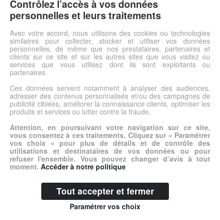
Contrôlez l’accès à vos données
Voir l'offre
personnelles et leurs traitements
Avec votre accord, nous utilisons des cookies ou technologies
© DSh0p 2026 -
Accueil
-
Mentions légales
similaires pour collecter, stocker et utiliser vos données
personnelles, de même que nos prestataires, partenaires et
clients sur ce site et sur les autres sites que vous visitez ou
services que vous utilisez dont ils sont exploitants ou
partenaires.
Ces données servent notamment à analyser des audiences,
adresser des contenus personnalisés et/ou des campagnes de
publicité ciblées, améliorer la connaissance clients, optimiser les
produits et services ou lutter contre la fraude.
Attention, en poursuivant votre navigation sur ce site,
vous consentez à ces traitements. Cliquez sur « Paramétrer
vos choix » pour plus de détails et de contrôle des
utilisations et destinataires de vos données ou pour
refuser l'ensemble. Vous pouvez changer d’avis à tout
moment.
Accéder à notre politique
Tout accepter et fermer
Paramétrer vos choix