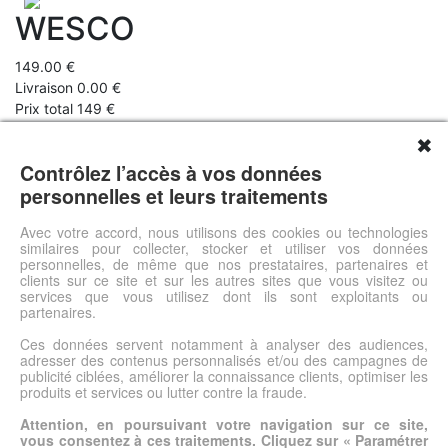
WESCO
149.00 €
Livraison 0.00 €
Prix total 149 €
✖
Faites évoluer vos espaces en fonction de vos activités!Stables,
solides et faciles à entretenir, nos tables ont été spécialement
Contrôlez l’accès à vos données
étudiées pour les collectivités. Les matériaux, traitements et
personnelles et leurs traitements
revêtements ont été choisis pour leur grande tenue aux
utilisations intensives. Choisissez selon vos besoins : la matière,
Avec votre accord, nous utilisons des cookies ou technologies
similaires pour collecter, stocker et utiliser vos données
la forme et la taille du plateau, le coloris et la hauteur de pieds.
personnelles, de même que nos prestataires, partenaires et
clients sur ce site et sur les autres sites que vous visitez ou
services que vous utilisez dont ils sont exploitants ou
Voir l'offre
partenaires.
Ces données servent notamment à analyser des audiences,
adresser des contenus personnalisés et/ou des campagnes de
© DSh0p 2026 -
Accueil
-
Mentions légales
publicité ciblées, améliorer la connaissance clients, optimiser les
produits et services ou lutter contre la fraude.
Attention, en poursuivant votre navigation sur ce site,
vous consentez à ces traitements. Cliquez sur « Paramétrer