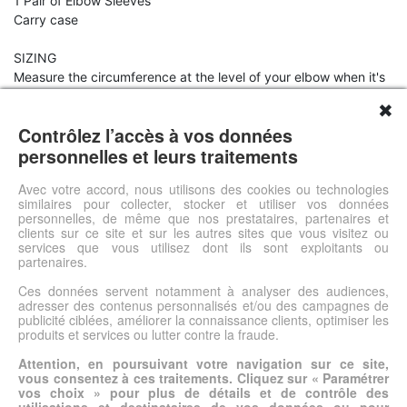
1 Pair of Elbow Sleeves
Carry case
SIZING
Measure the circumference at the level of your elbow when it's
slightly bent (around 30 degrees), use a flexible tape measure.
✖
We recommend sizing down to ensure a tighter fit.
Contrôlez l’accès à vos données
Size Elbow Circumference S
personnelles et leurs traitements
21cm - 26cm M 24cm - 26.5cm L
27cm - 32cm XL 30cm - 35cm XXL
Avec votre accord, nous utilisons des cookies ou technologies
similaires pour collecter, stocker et utiliser vos données
33cm - 38cm
personnelles, de même que nos prestataires, partenaires et
clients sur ce site et sur les autres sites que vous visitez ou
services que vous utilisez dont ils sont exploitants ou
Voir l'offre
partenaires.
Ces données servent notamment à analyser des audiences,
adresser des contenus personnalisés et/ou des campagnes de
© DSh0p 2026 -
Accueil
-
Mentions légales
publicité ciblées, améliorer la connaissance clients, optimiser les
produits et services ou lutter contre la fraude.
Attention, en poursuivant votre navigation sur ce site,
vous consentez à ces traitements. Cliquez sur « Paramétrer
vos choix » pour plus de détails et de contrôle des
utilisations et destinataires de vos données ou pour