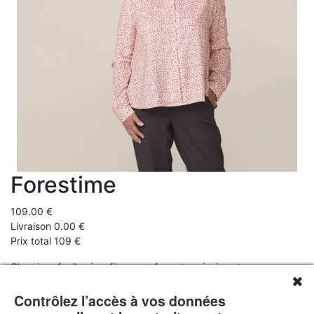
Forestime
109.00 €
Livraison 0.00 €
Prix total 109 €
Chemises faciles à enfiler avec fermeture à aimants pour
✖
seniorsCoupe spécialement adaptée à la morphologie des
personnes âgéesPermet aux personnes ayant des difficultés de
Contrôlez l’accès à vos données
préhension et des faiblesses musculaires de s'habiller