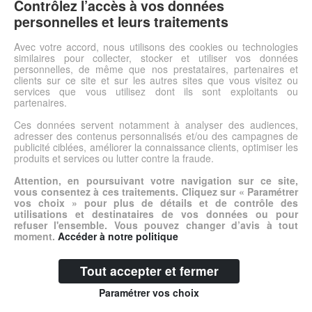
Contrôlez l’accès à vos données
Voir l'offre
personnelles et leurs traitements
Avec votre accord, nous utilisons des cookies ou technologies
© DSh0p 2026 -
Accueil
-
Mentions légales
similaires pour collecter, stocker et utiliser vos données
personnelles, de même que nos prestataires, partenaires et
clients sur ce site et sur les autres sites que vous visitez ou
services que vous utilisez dont ils sont exploitants ou
partenaires.
Ces données servent notamment à analyser des audiences,
adresser des contenus personnalisés et/ou des campagnes de
publicité ciblées, améliorer la connaissance clients, optimiser les
produits et services ou lutter contre la fraude.
Attention, en poursuivant votre navigation sur ce site,
vous consentez à ces traitements. Cliquez sur « Paramétrer
vos choix » pour plus de détails et de contrôle des
utilisations et destinataires de vos données ou pour
refuser l'ensemble. Vous pouvez changer d’avis à tout
moment.
Accéder à notre politique
Tout accepter et fermer
Paramétrer vos choix