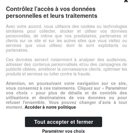
✖
Choisissez la couleur du plateauStables, solides et faciles à
entretenir, nos tables ont été spécialement étudiées pour les
Contrôlez l’accès à vos données
collectivités. Les matériaux, traitements et revêtements ont été
personnelles et leurs traitements
choisis pour leur grande tenue aux utilisations intensives.
Choisissez selon vos besoins : la matière, la forme et la taille du
Avec votre accord, nous utilisons des cookies ou technologies
similaires pour collecter, stocker et utiliser vos données
plateau, le coloris et la hauteur de pieds.
personnelles, de même que nos prestataires, partenaires et
clients sur ce site et sur les autres sites que vous visitez ou
services que vous utilisez dont ils sont exploitants ou
Voir l'offre
partenaires.
Ces données servent notamment à analyser des audiences,
adresser des contenus personnalisés et/ou des campagnes de
© DSh0p 2026 -
Accueil
-
Mentions légales
publicité ciblées, améliorer la connaissance clients, optimiser les
produits et services ou lutter contre la fraude.
Attention, en poursuivant votre navigation sur ce site,
vous consentez à ces traitements. Cliquez sur « Paramétrer
vos choix » pour plus de détails et de contrôle des
utilisations et destinataires de vos données ou pour
refuser l'ensemble. Vous pouvez changer d’avis à tout
moment.
Accéder à notre politique
Tout accepter et fermer
Paramétrer vos choix