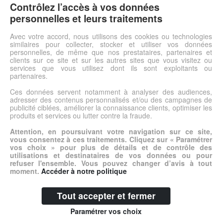
Contrôlez l’accès à vos données
Prix total 39.9 €
personnelles et leurs traitements
Ceinture grande taille. Marron. Camel Active Ceinture marron
grande taille. Boucle argent. Logo Camel Active
Avec votre accord, nous utilisons des cookies ou technologies
similaires pour collecter, stocker et utiliser vos données
incrusté.Composition : CuirLargeur de la ceinture : 35 mm
personnelles, de même que nos prestataires, partenaires et
clients sur ce site et sur les autres sites que vous visitez ou
services que vous utilisez dont ils sont exploitants ou
Voir l'offre
partenaires.
Ces données servent notamment à analyser des audiences,
adresser des contenus personnalisés et/ou des campagnes de
© DSh0p 2026 -
Accueil
-
Mentions légales
publicité ciblées, améliorer la connaissance clients, optimiser les
produits et services ou lutter contre la fraude.
Attention, en poursuivant votre navigation sur ce site,
vous consentez à ces traitements. Cliquez sur « Paramétrer
vos choix » pour plus de détails et de contrôle des
utilisations et destinataires de vos données ou pour
refuser l'ensemble. Vous pouvez changer d’avis à tout
moment.
Accéder à notre politique
Tout accepter et fermer
Paramétrer vos choix