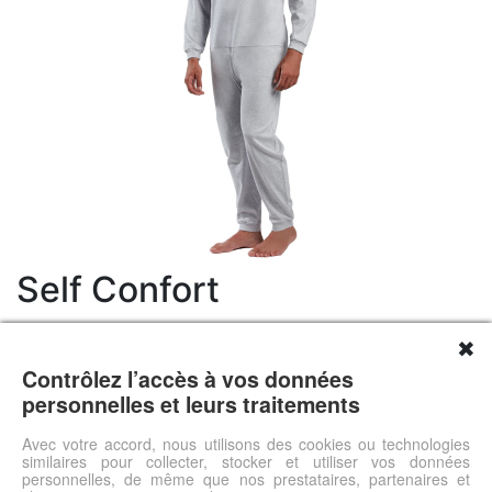
Self Confort
49.90 €
✖
Livraison 0.00 €
Contrôlez l’accès à vos données
Prix total 49.9 €
personnelles et leurs traitements
Approprié personnes désorientéesFacile à enfiler via un
zipModèle mixteComposé de tissu épais, idéal par temps
Avec votre accord, nous utilisons des cookies ou technologies
similaires pour collecter, stocker et utiliser vos données
froidTaille 1 à 6 (voir tableau équivalences)100% coton
personnelles, de même que nos prestataires, partenaires et