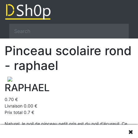
Pinceau scolaire rond
- raphael
RAPHAEL
0.70 €
Livraison 0.00 €
Prix total 0.7 €
Naturel, le poil de pinceau petit gris est du poil d'écureuil. Ce
✖
poil est conseillé pour la peinture aquarelle, car il est très fin,
souple et a une bonne rétention d'eau.