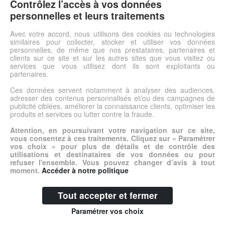
Contrôlez l’accès à vos données
personnelles et leurs traitements
Voir l'offre
Avec votre accord, nous utilisons des cookies ou technologies
similaires pour collecter, stocker et utiliser vos données
personnelles, de même que nos prestataires, partenaires et
© DSh0p 2026 -
Accueil
-
Mentions légales
clients sur ce site et sur les autres sites que vous visitez ou
services que vous utilisez dont ils sont exploitants ou
partenaires.
Ces données servent notamment à analyser des audiences,
adresser des contenus personnalisés et/ou des campagnes de
publicité ciblées, améliorer la connaissance clients, optimiser les
produits et services ou lutter contre la fraude.
Attention, en poursuivant votre navigation sur ce site,
vous consentez à ces traitements. Cliquez sur « Paramétrer
vos choix » pour plus de détails et de contrôle des
utilisations et destinataires de vos données ou pour
refuser l'ensemble. Vous pouvez changer d’avis à tout
moment.
Accéder à notre politique
Tout accepter et fermer
Paramétrer vos choix