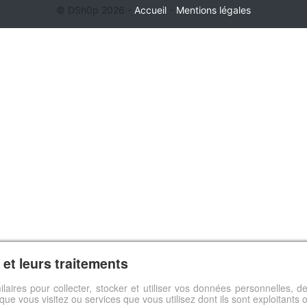
© DSh0p 2026 -
Accueil
-
Mentions légales
et leurs traitements
ilaires pour collecter, stocker et utiliser vos données personnelles,
s que vous visitez ou services que vous utilisez dont ils sont exploitants 