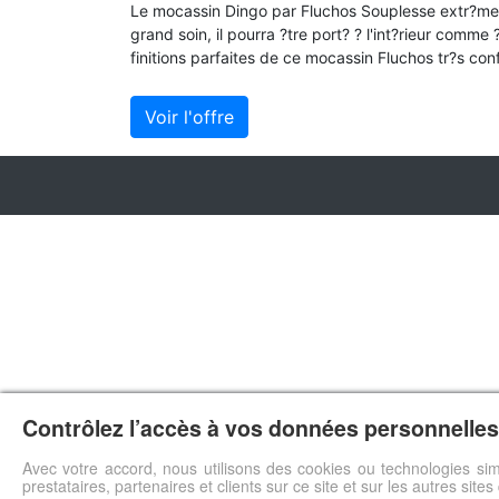
Le mocassin Dingo par Fluchos Souplesse extr?me 
grand soin, il pourra ?tre port? ? l'int?rieur comme
finitions parfaites de ce mocassin Fluchos tr?s con
Voir l'offre
Contrôlez l’accès à vos données personnelles 
Avec votre accord, nous utilisons des cookies ou technologies sim
prestataires, partenaires et clients sur ce site et sur les autres site