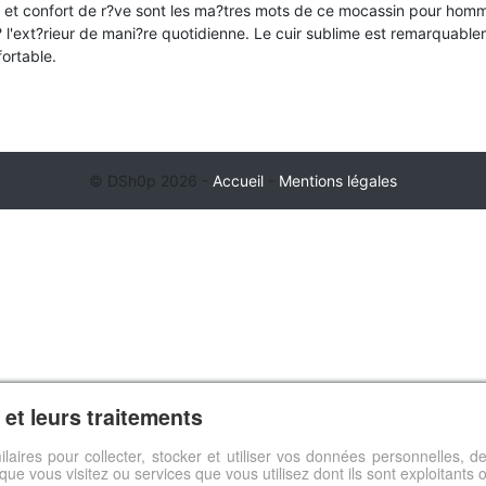
et confort de r?ve sont les ma?tres mots de ce mocassin pour homme
 ? l'ext?rieur de mani?re quotidienne. Le cuir sublime est remarquable
fortable.
© DSh0p 2026 -
Accueil
-
Mentions légales
et leurs traitements
ilaires pour collecter, stocker et utiliser vos données personnelles,
s que vous visitez ou services que vous utilisez dont ils sont exploitants 