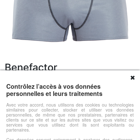
Benefactor
✖
39.90 €
Contrôlez l’accès à vos données
Livraison 0.00 €
personnelles et leurs traitements
Prix total 39.9 €
Matière Tencel : Confortable et respirantTaille 2 à 8 (voir
Avec votre accord, nous utilisons des cookies ou technologies
similaires pour collecter, stocker et utiliser vos données
tableau d'équivalences)100% imperméable
personnelles, de même que nos prestataires, partenaires et
clients sur ce site et sur les autres sites que vous visitez ou
services que vous utilisez dont ils sont exploitants ou
Voir l'offre
partenaires.
Ces données servent notamment à analyser des audiences,