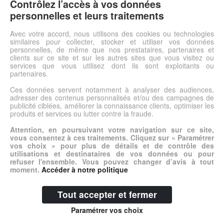
talon haut met en valeur toutes nos tenues. Aussi, ce modèle de
Contrôlez l’accès à vos données
la marque Dorking monté sur un talon de 8 cm et doté d'une
personnelles et leurs traitements
plateforme de 2 cm, se distingue par son confort optimal. Chic,
cet escarpin en cuir habillera idéalement nos pieds à l'occasion
Avec votre accord, nous utilisons des cookies ou technologies
similaires pour collecter, stocker et utiliser vos données
d'une soirée par exemple.
personnelles, de même que nos prestataires, partenaires et
clients sur ce site et sur les autres sites que vous visitez ou
services que vous utilisez dont ils sont exploitants ou
Voir l'offre
partenaires.
Ces données servent notamment à analyser des audiences,
adresser des contenus personnalisés et/ou des campagnes de
© DSh0p 2026 -
Accueil
-
Mentions légales
publicité ciblées, améliorer la connaissance clients, optimiser les
produits et services ou lutter contre la fraude.
Attention, en poursuivant votre navigation sur ce site,
vous consentez à ces traitements. Cliquez sur « Paramétrer
vos choix » pour plus de détails et de contrôle des
utilisations et destinataires de vos données ou pour
refuser l'ensemble. Vous pouvez changer d’avis à tout
moment.
Accéder à notre politique
Tout accepter et fermer
Paramétrer vos choix