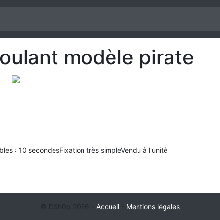
roulant modèle pirate
bles : 10 secondesFixation très simpleVendu à l'unité
© DSh0p 2026 -
Accueil
-
Mentions légales