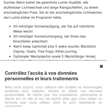
Sunrise Alarm bietet die gewohnte Lumie-Qualität, wie
stufenloser Lichtwechsel und lange Klangschleifen, zu einem
erschwinglichen Preis. Sie ist der erschwinglichste Lichtwecker,
den Lumie bisher im Programm hatte.
30-minütiger Sonnenaufgang, der Sie auf natürliche
Weise weckt
30-minütiger Sonnenuntergang, der Ihnen das
Einschlafen erleichtert
Alarm beep (optional) plus 5 wake sounds: Blackbird,
Osprey, Goats, Tree frogs, Kitten purring.
Optionaler Weckpiepton sowie 5 Weckklänge: Amsel,
Seeadler, Ziegen, Laubfrösche, schnurrendes Kätzchen.
✖
Dimmbares Display (hell-schwach-aus)
Schlummerfunktion
Contrôlez l’accès à vos données
Warmes weißes Licht für
personnelles et leurs traitements
Sonnenaufgang/Sonnenuntergang
Farbiges Stimmungslicht: grün, rot, blau, rosa, orange,
Avec votre accord, nous utilisons des cookies ou technologies
similaires pour collecter, stocker et utiliser vos données
hellblau
personnelles, de même que nos prestataires, partenaires et
clients sur ce site et sur les autres sites que vous visitez ou
services que vous utilisez dont ils sont exploitants ou
Voir l'offre
partenaires.