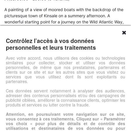
A painting of a view of moored boats with the backdrop of the
picturesque town of Kinsale on a summery afternoon. A
wonderful starting point for a journey on the Wild Atlantic Way,
this pretty, colourful little town is famous for its restaurants,
✖
sightseeing and hospitality. Acrylic seascape on canvas.
Contrôlez l’accès à vos données
This painting is available as a Limited Edition run of 200 prints
personnelles et leurs traitements
using Epson Archival inks on supreme quality Hahnemuhle
Traditional Fine Art paper. See dropdown menu above to see
Avec votre accord, nous utilisons des cookies ou technologies
similaires pour collecter, stocker et utiliser vos données
size, price and framing options.
personnelles, de même que nos prestataires, partenaires et
clients sur ce site et sur les autres sites que vous visitez ou
services que vous utilisez dont ils sont exploitants ou
Voir l'offre
partenaires.
Ces données servent notamment à analyser des audiences,
adresser des contenus personnalisés et/ou des campagnes de
© DSh0p 2026 -
Accueil
-
Mentions légales
publicité ciblées, améliorer la connaissance clients, optimiser les
produits et services ou lutter contre la fraude.
Attention, en poursuivant votre navigation sur ce site,
vous consentez à ces traitements. Cliquez sur « Paramétrer
vos choix » pour plus de détails et de contrôle des
utilisations et destinataires de vos données ou pour