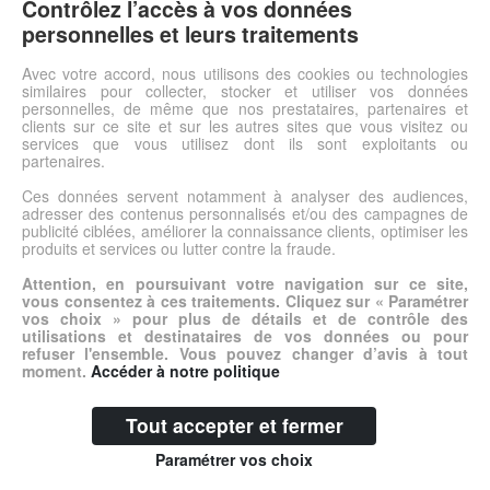
chausson?id?al en cas de?pieds sensibles?ou?band?s. Pourvu
Contrôlez l’accès à vos données
d'une languette ??velcro?sur le dessus offrant une tr?s large
personnelles et leurs traitements
ouverture, il permettra une insertion et un retrait du pied
simplifi?. R?alis? dans une mati?re tr?s souple et respirante, ce?
Avec votre accord, nous utilisons des cookies ou technologies
similaires pour collecter, stocker et utiliser vos données
chausson?vous procurera un grand?confort?au quotidien.
personnelles, de même que nos prestataires, partenaires et
clients sur ce site et sur les autres sites que vous visitez ou
services que vous utilisez dont ils sont exploitants ou
Voir l'offre
partenaires.
Ces données servent notamment à analyser des audiences,
adresser des contenus personnalisés et/ou des campagnes de
© DSh0p 2026 -
Accueil
-
Mentions légales
publicité ciblées, améliorer la connaissance clients, optimiser les
produits et services ou lutter contre la fraude.
Attention, en poursuivant votre navigation sur ce site,
vous consentez à ces traitements. Cliquez sur « Paramétrer
vos choix » pour plus de détails et de contrôle des
utilisations et destinataires de vos données ou pour
refuser l'ensemble. Vous pouvez changer d’avis à tout
moment.
Accéder à notre politique
Tout accepter et fermer
Paramétrer vos choix