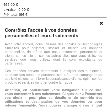
196.00 €
Livraison 0.00 €
Prix total 196 €
✖
Faites évoluer vos espaces en fonction de vos activités!Stables,
solides et faciles à entretenir, nos tables ont été spécialement
Contrôlez l’accès à vos données
étudiées pour les collectivités. Les matériaux, traitements et
personnelles et leurs traitements
revêtements ont été choisis pour leur grande tenue aux
utilisations intensives. Choisissez selon vos besoins : la matière,
Avec votre accord, nous utilisons des cookies ou technologies
similaires pour collecter, stocker et utiliser vos données
la forme et la taille du plateau, le coloris et la hauteur de pieds.
personnelles, de même que nos prestataires, partenaires et
clients sur ce site et sur les autres sites que vous visitez ou
services que vous utilisez dont ils sont exploitants ou
Voir l'offre
partenaires.
Ces données servent notamment à analyser des audiences,
adresser des contenus personnalisés et/ou des campagnes de
© DSh0p 2026 -
Accueil
-
Mentions légales
publicité ciblées, améliorer la connaissance clients, optimiser les
produits et services ou lutter contre la fraude.
Attention, en poursuivant votre navigation sur ce site,
vous consentez à ces traitements. Cliquez sur « Paramétrer
vos choix » pour plus de détails et de contrôle des
utilisations et destinataires de vos données ou pour
refuser l'ensemble. Vous pouvez changer d’avis à tout