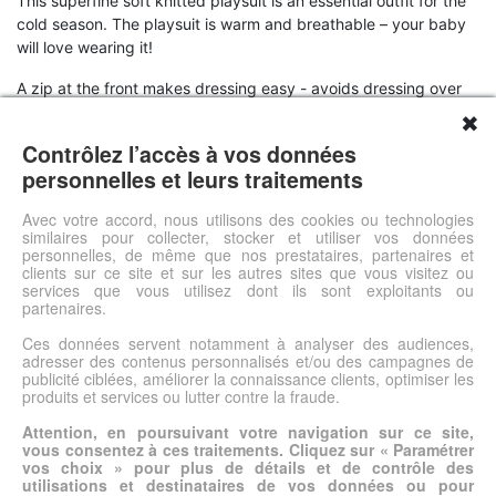
This superfine soft knitted playsuit is an essential outfit for the
cold season. The playsuit is warm and breathable – your baby
will love wearing it!
A zip at the front makes dressing easy - avoids dressing over
the head.
✖
Contrôlez l’accès à vos données
Features
personnelles et leurs traitements
100% merino wool
Colour: grey
Avec votre accord, nous utilisons des cookies ou technologies
similaires pour collecter, stocker et utiliser vos données
Zipped at the front
personnelles, de même que nos prestataires, partenaires et
clients sur ce site et sur les autres sites que vous visitez ou
services que vous utilisez dont ils sont exploitants ou
Voir l'offre
partenaires.
Ces données servent notamment à analyser des audiences,
adresser des contenus personnalisés et/ou des campagnes de
© DSh0p 2026 -
Accueil
-
Mentions légales
publicité ciblées, améliorer la connaissance clients, optimiser les
produits et services ou lutter contre la fraude.
Attention, en poursuivant votre navigation sur ce site,
vous consentez à ces traitements. Cliquez sur « Paramétrer
vos choix » pour plus de détails et de contrôle des
utilisations et destinataires de vos données ou pour