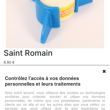
Saint Romain
6.90 €
Livraison 0.00 €
✖
Prix total 6.9 €
Contrôlez l’accès à vos données
Assure la stabilité lors de la consommation ou de l'ouverture.
personnelles et leurs traitements
Évite le renversement de la compote, du yaourt ou du verre.
Évite le glissement sur la table. S'adapte à différents diamètres
Avec votre accord, nous utilisons des cookies ou technologies
similaires pour collecter, stocker et utiliser vos données
de pots
personnelles, de même que nos prestataires, partenaires et
clients sur ce site et sur les autres sites que vous visitez ou
services que vous utilisez dont ils sont exploitants ou