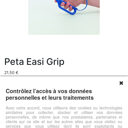
Peta Easi Grip
21.50 €
Livraison 0.00 €
✖
Prix total 21.5 €
Contrôlez l’accès à vos données
Pratique et simple d'utilisation. S'ouvre automatiquement et se
personnelles et leurs traitements
ferme d'une simple pression. Comporte un grand anneau pour
une meilleure préhension. Ciseaux à bout pointu, mesurant 45
Avec votre accord, nous utilisons des cookies ou technologies
similaires pour collecter, stocker et utiliser vos données
mm. Ciseaux bleus pour droitier et verts pour gaucher.
personnelles, de même que nos prestataires, partenaires et
clients sur ce site et sur les autres sites que vous visitez ou
services que vous utilisez dont ils sont exploitants ou