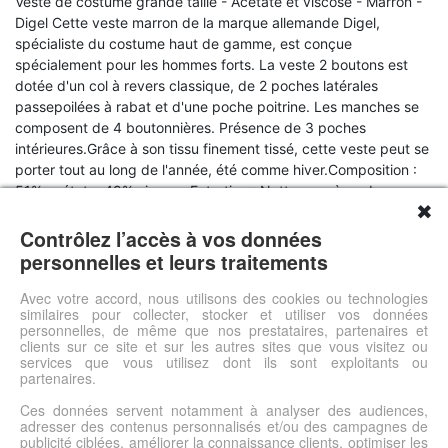
Veste de costume grande taille - Acétate et viscose - Marron -
Digel Cette veste marron de la marque allemande Digel,
spécialiste du costume haut de gamme, est conçue
spécialement pour les hommes forts. La veste 2 boutons est
dotée d'un col à revers classique, de 2 poches latérales
passepoilées à rabat et d'une poche poitrine. Les manches se
composent de 4 boutonnières. Présence de 3 poches
intérieures.Grâce à son tissu finement tissé, cette veste peut se
porter tout au long de l'année, été comme hiver.Composition :
51% acétate, 49% viscose Entretien : Nettoyage à secLa
✖
marque : La marque Digel propose des costumes modernes et
élégants. Les tissus de haute qualité (tissu pure laine – super
Contrôlez l’accès à vos données
110S) et le savoir-faire allemand en font un partenaire de choix
personnelles et leurs traitements
de Size-Factory pour ses costumes destinés aux hommes
grands et aux hommes forts. Toutes les vestes de la marque
Avec votre accord, nous utilisons des cookies ou technologies
similaires pour collecter, stocker et utiliser vos données
Digel sont conçues pour être retouchées facilement.
personnelles, de même que nos prestataires, partenaires et
clients sur ce site et sur les autres sites que vous visitez ou
services que vous utilisez dont ils sont exploitants ou
Voir l'offre
partenaires.
Ces données servent notamment à analyser des audiences,
adresser des contenus personnalisés et/ou des campagnes de
© DSh0p 2026 -
Accueil
-
Mentions légales
publicité ciblées, améliorer la connaissance clients, optimiser les