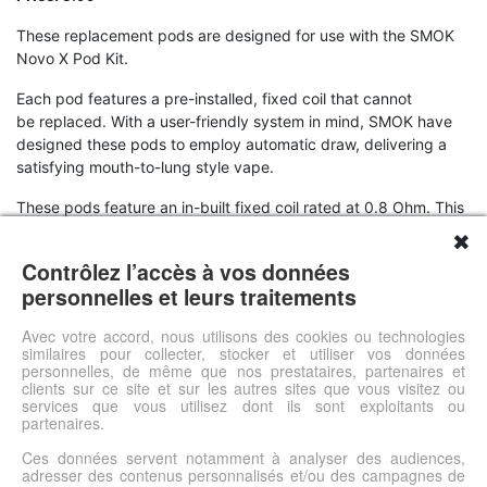
These replacement pods are designed for use with the SMOK
Novo X Pod Kit.
Each pod features a pre-installed, fixed coil that cannot
be replaced. With a user-friendly system in mind, SMOK have
designed these pods to employ automatic draw, delivering a
satisfying mouth-to-lung style vape.
These pods feature an in-built fixed coil rated at 0.8 Ohm. This
coil features a dual-coil build, providing you with excellent
✖
flavour and vapour production.
Contrôlez l’accès à vos données
personnelles et leurs traitements
Specifications
3 x Novo X replacement pods
Avec votre accord, nous utilisons des cookies ou technologies
similaires pour collecter, stocker et utiliser vos données
Recommended wattage: 12W - 25W
personnelles, de même que nos prestataires, partenaires et
clients sur ce site et sur les autres sites que vous visitez ou
services que vous utilisez dont ils sont exploitants ou
Voir l'offre
partenaires.
Ces données servent notamment à analyser des audiences,
adresser des contenus personnalisés et/ou des campagnes de
© DSh0p 2026 -
Accueil
-
Mentions légales