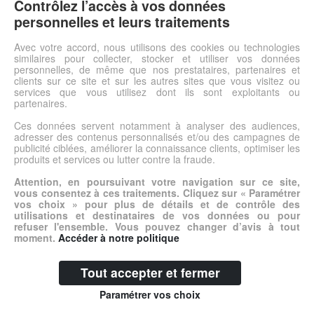
Doubles fonctions : chariot de courses et déambulateur.
Contrôlez l’accès à vos données
Hauteur des poignées réglables (3 positions). Design élégant
personnelles et leurs traitements
aux finitions soignées. Pliable et peu encombrant. Couleur : bleu
ou violet. Système de freinage "petits" ou "grands" freins.
Avec votre accord, nous utilisons des cookies ou technologies
similaires pour collecter, stocker et utiliser vos données
Capacité du sac: 25 L.
personnelles, de même que nos prestataires, partenaires et
clients sur ce site et sur les autres sites que vous visitez ou
services que vous utilisez dont ils sont exploitants ou
Voir l'offre
partenaires.
Ces données servent notamment à analyser des audiences,
adresser des contenus personnalisés et/ou des campagnes de
© DSh0p 2026 -
Accueil
-
Mentions légales
publicité ciblées, améliorer la connaissance clients, optimiser les
produits et services ou lutter contre la fraude.
Attention, en poursuivant votre navigation sur ce site,
vous consentez à ces traitements. Cliquez sur « Paramétrer
vos choix » pour plus de détails et de contrôle des
utilisations et destinataires de vos données ou pour
refuser l'ensemble. Vous pouvez changer d’avis à tout
moment.
Accéder à notre politique
Tout accepter et fermer
Paramétrer vos choix