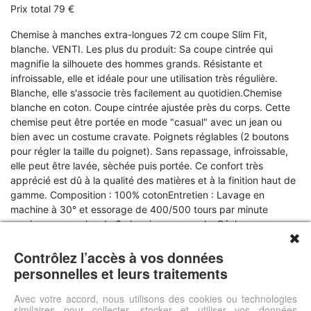
Prix total 79 €
Chemise à manches extra-longues 72 cm coupe Slim Fit,
blanche. VENTI. Les plus du produit: Sa coupe cintrée qui
magnifie la silhouete des hommes grands. Résistante et
infroissable, elle et idéale pour une utilisation très régulière.
Blanche, elle s'associe très facilement au quotidien.Chemise
blanche en coton. Coupe cintrée ajustée près du corps. Cette
chemise peut être portée en mode "casual" avec un jean ou
bien avec un costume cravate. Poignets réglables (2 boutons
pour régler la taille du poignet). Sans repassage, infroissable,
elle peut être lavée, sèchée puis portée. Ce confort très
apprécié est dû à la qualité des matières et à la finition haut de
gamme. Composition : 100% cotonEntretien : Lavage en
machine à 30° et essorage de 400/500 tours par minute
maximum, pas plus de 6 chemises par cycle. Séchage sur
✖
cintre adapté à la taille de la chemise. Repassage à
température moyenne (maximum 2 points). Informations
Contrôlez l’accès à vos données
complémentaires sur la vignette composition. Si vous aimez
personnelles et leurs traitements
cette chemise, vous allez adorer : Chemise noire manches
extra-longues Chemise crème manches extra-longues Chemise
Avec votre accord, nous utilisons des cookies ou technologies
similaires pour collecter, stocker et utiliser vos données