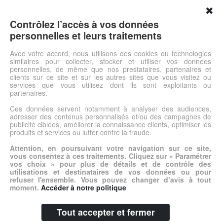
Lieferumfang: 1 Beutel
✖
Contrôlez l’accès à vos données
Die Produkte werden in Pappkartons zu uns geliefert. Die
personnelles et leurs traitements
Pappkartons verwerten wir wieder. In Ausnahmefällen greifen
wir auf neue Kartons zurück.
Avec votre accord, nous utilisons des cookies ou technologies
similaires pour collecter, stocker et utiliser vos données
Gesamtgewicht: Groß 44 g, Klein 20 g
personnelles, de même que nos prestataires, partenaires et
clients sur ce site et sur les autres sites que vous visitez ou
services que vous utilisez dont ils sont exploitants ou
Voir l'offre
partenaires.
Ces données servent notamment à analyser des audiences,
adresser des contenus personnalisés et/ou des campagnes de
© DSh0p 2026 -
Accueil
-
Mentions légales
publicité ciblées, améliorer la connaissance clients, optimiser les
produits et services ou lutter contre la fraude.
Attention, en poursuivant votre navigation sur ce site,
vous consentez à ces traitements. Cliquez sur « Paramétrer
vos choix » pour plus de détails et de contrôle des
utilisations et destinataires de vos données ou pour
refuser l'ensemble. Vous pouvez changer d’avis à tout
moment.
Accéder à notre politique
Tout accepter et fermer