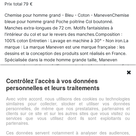
Prix total 79 €
Chemise pour homme grand - Bleu - Coton - ManevenChemise
bleue pour homme grand Poche poitrine Col boutonné.
Manches extra-longues de 72 cm. Motifs fantaisistes à
l'intérieur du col et sur le revers des manches.Composition :
100% coton Entretien : Lavage en machine à 30° - Non iron.La
marque : La marque Maneven est une marque française : les
dessins et la conception des produits sont réalisés en France.
Spécialisée dans la mode homme grande taille, Maneven
propose des articles spécifiquement adaptés aux hommes forts
✖
et grands. Maneven attache un soin particulier à la qualité des
détails (comme sur les chemises) et des finitions (comme sur les
Contrôlez l’accès à vos données
costumes). Maneven propose un excellent rapport qualité - prix
personnelles et leurs traitements
et ce, sur tous les indispensables du vestiaire de l'homme en
proposant un univers de produits grande taille complet :
Avec votre accord, nous utilisons des cookies ou technologies
similaires pour collecter, stocker et utiliser vos données
Costumes, chemises, pantalons et jeans...
personnelles, de même que nos prestataires, partenaires et
clients sur ce site et sur les autres sites que vous visitez ou
services que vous utilisez dont ils sont exploitants ou
Voir l'offre
partenaires.
Ces données servent notamment à analyser des audiences,