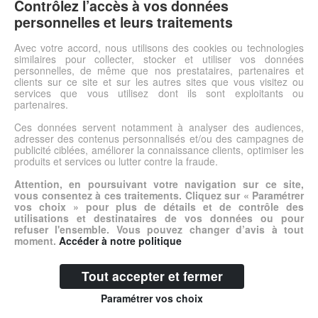
Pratiques Qualité SécuritéNos meubles sont fabriqués en
Contrôlez l’accès à vos données
panneaux de particules de haute densité, classés non feu M3,
personnelles et leurs traitements
mélaminés sur les 2 faces, d'épaisseur 19 mm. Les étagères
sont réglables par intervalle de 16 mm.
Avec votre accord, nous utilisons des cookies ou technologies
similaires pour collecter, stocker et utiliser vos données
personnelles, de même que nos prestataires, partenaires et
clients sur ce site et sur les autres sites que vous visitez ou
Voir l'offre
services que vous utilisez dont ils sont exploitants ou
partenaires.
Ces données servent notamment à analyser des audiences,
© DSh0p 2026 -
Accueil
-
Mentions légales
adresser des contenus personnalisés et/ou des campagnes de
publicité ciblées, améliorer la connaissance clients, optimiser les
produits et services ou lutter contre la fraude.
Attention, en poursuivant votre navigation sur ce site,
vous consentez à ces traitements. Cliquez sur « Paramétrer
vos choix » pour plus de détails et de contrôle des
utilisations et destinataires de vos données ou pour
refuser l'ensemble. Vous pouvez changer d’avis à tout
moment.
Accéder à notre politique
Tout accepter et fermer
Paramétrer vos choix