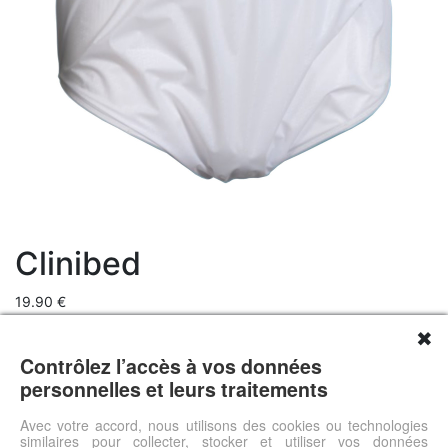
Clinibed
19.90 €
Livraison 0.00 €
✖
Prix total 19.9 €
Contrôlez l’accès à vos données
Grande imperméabilitéFinitions élastiques à la taille et au niveau
personnelles et leurs traitements
des jambes pour éviter les fuitesEn PVC soupleLavables et
réutilisablesPlusieurs tailles disponiblesConditionnement : lot de
Avec votre accord, nous utilisons des cookies ou technologies
similaires pour collecter, stocker et utiliser vos données
2 culottes