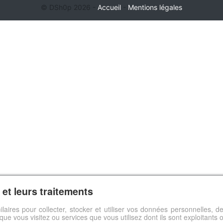
© DSh0p 2026 -
Accueil
-
Mentions légales
et leurs traitements
ilaires pour collecter, stocker et utiliser vos données personnelles,
s que vous visitez ou services que vous utilisez dont ils sont exploitants 