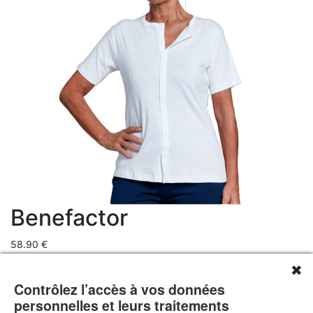
Benefactor
58.90 €
Livraison 0.00 €
✖
Prix total 58.9 €
Contrôlez l’accès à vos données
Boutonnage et manipulations facilitées !Ouverture et fermeture
personnelles et leurs traitements