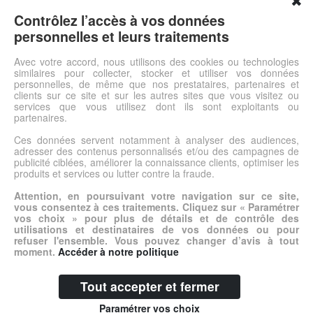
✖
Choisissez la couleur du plateauStables, solides et faciles à
entretenir, nos tables ont été spécialement étudiées pour les
Contrôlez l’accès à vos données
collectivités. Les matériaux, traitements et revêtements ont été
personnelles et leurs traitements
choisis pour leur grande tenue aux utilisations intensives.
Choisissez selon vos besoins : la matière, la forme et la taille du
Avec votre accord, nous utilisons des cookies ou technologies
similaires pour collecter, stocker et utiliser vos données
plateau, le coloris et la hauteur de pieds.
personnelles, de même que nos prestataires, partenaires et
clients sur ce site et sur les autres sites que vous visitez ou
services que vous utilisez dont ils sont exploitants ou
Voir l'offre
partenaires.
Ces données servent notamment à analyser des audiences,
adresser des contenus personnalisés et/ou des campagnes de
© DSh0p 2026 -
Accueil
-
Mentions légales
publicité ciblées, améliorer la connaissance clients, optimiser les
produits et services ou lutter contre la fraude.
Attention, en poursuivant votre navigation sur ce site,
vous consentez à ces traitements. Cliquez sur « Paramétrer
vos choix » pour plus de détails et de contrôle des
utilisations et destinataires de vos données ou pour
refuser l'ensemble. Vous pouvez changer d’avis à tout
moment.
Accéder à notre politique
Tout accepter et fermer
Paramétrer vos choix