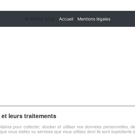
© DSh0p 2026 -
Accueil
-
Mentions légales
et leurs traitements
ilaires pour collecter, stocker et utiliser vos données personnelles,
s que vous visitez ou services que vous utilisez dont ils sont exploitants 