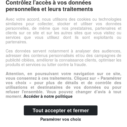
sans effort. Une fois réglé selon le poids de l'utilisateur, et grâce
Contrôlez l’accès à vos données
à son vérin pneumatique, il relèvera et assistera la personne
personnelles et leurs traitements
dans 80 % de son effort dès qu'elle commencera à se relever.
Se place au dessus de la cuvette des WC. S'utilise également
Avec votre accord, nous utilisons des cookies ou technologies
similaires pour collecter, stocker et utiliser vos données
de manière indépendante d'un WC grâce à son seau amovible.
personnelles, de même que nos prestataires, partenaires et
clients sur ce site et sur les autres sites que vous visitez ou
services que vous utilisez dont ils sont exploitants ou
Voir l'offre
partenaires.
Ces données servent notamment à analyser des audiences,
adresser des contenus personnalisés et/ou des campagnes de
© DSh0p 2026 -
Accueil
-
Mentions légales
publicité ciblées, améliorer la connaissance clients, optimiser les
produits et services ou lutter contre la fraude.
Attention, en poursuivant votre navigation sur ce site,
vous consentez à ces traitements. Cliquez sur « Paramétrer
vos choix » pour plus de détails et de contrôle des
utilisations et destinataires de vos données ou pour
refuser l'ensemble. Vous pouvez changer d’avis à tout
moment.
Accéder à notre politique
Tout accepter et fermer
Paramétrer vos choix